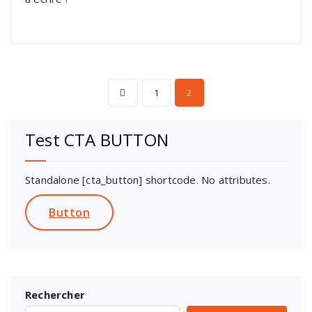
Pagination
1
2
des
Test CTA BUTTON
publications
Standalone [cta_button] shortcode. No attributes.
Button
Rechercher