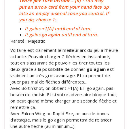
Twice per Turn Instant
– {R} : You may
put an arrow card from your hand face up
into an empty arsenal zone you control. If
you do, choose 1:
It gains +1{A} until end of turn.
It gains
go again
until end of turn.
Rareté : Majestic
Voltaire est clairement le meilleur arc du jeu à l’heure
actuelle. Pouvoir charger 2 flèches en instantané,
tout en s’assurant de pouvoir les tirer toutes les
deux grâce à la possibilité de donner
go again
est
vraiment un très gros avantage. Et ca permet de
jouer pas mal de flèches différentes…
Avec Bolt’n’shot, on obtient +1{A} ET go again, pas
besoin de choisir. Et si votre adversaire bloque tout,
on peut quand même charger une seconde flèche et
remettre ça.
Avec Falcon Wing ou Rapid Fire, on aura le bonus
d’attaque, mais le go again permettra de relancer
une autre flèche (au minimum…)