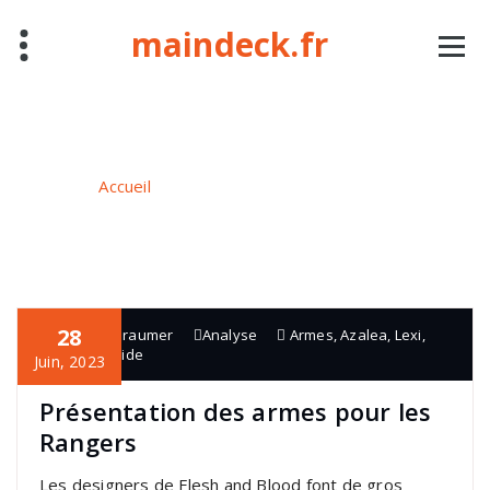
Aller
maindeck.fr
au
contenu
Archives du mot-clé Riptide
Accueil
/
Articles étiquetés "Riptide"
28
Grégory Graumer
Analyse
Armes
,
Azalea
,
Lexi
,
Ranger
,
Riptide
Juin, 2023
Présentation des armes pour les
Rangers
Les designers de Flesh and Blood font de gros